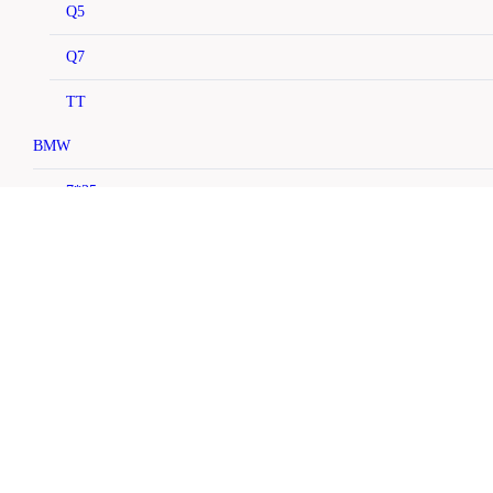
Q5
Q7
TT
BMW
7*35
CABRIO
E36/E38/E39
E46
E90
F10
X3