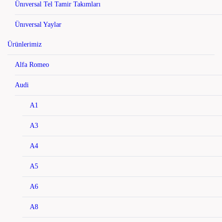
Ünıversal Tel Tamir Takımları
Ünıversal Yaylar
Ürünlerimiz
Alfa Romeo
Audi
A1
A3
A4
A5
A6
A8