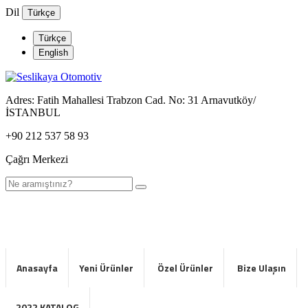
Dil
Türkçe
Türkçe
English
Adres:
Fatih Mahallesi Trabzon Cad. No: 31 Arnavutköy/
İSTANBUL
+90 212 537 58 93
Çağrı Merkezi
CATEGORIES
Anasayfa
Yeni Ürünler
Özel Ürünler
Bize Ulaşın
2022 KATALOG