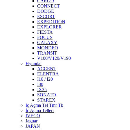
CARGO
CONNECT
DODGE
ESCORT
EXPEDITION
EXPLORER
FIESTA
FOCUS
GALAXY
MONDEO
TRANSIT
V100/V120/V190
Hyundai
ACCENT
ELENTRA
I10 / I20
I30
IX35
SONATO
STAREX
İç Açma Tel Tmr Tk
İç Açma Telleri
IVECO
Jaguar
JAPAN