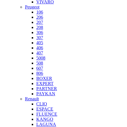
VIVARO
Peugeot
106
206
207
208
306
307
405
406
407
5008
508
607
806
BOXER
EXPERT
PARTNER
PAYKAN
Renault
CLIO
ESPACE
FLUENCE
KANGO
LAGUNA