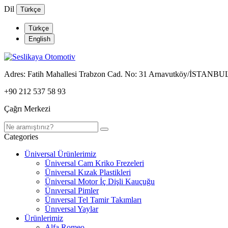
Dil
Türkçe
Türkçe
English
Adres:
Fatih Mahallesi Trabzon Cad. No: 31 Arnavutköy/İSTANBU
+90 212 537 58 93
Çağrı Merkezi
Categories
Üniversal Ürünlerimiz
Üniversal Cam Kriko Frezeleri
Üniversal Kızak Plastikleri
Üniversal Motor İç Dişli Kauçuğu
Ünıversal Pimler
Ünıversal Tel Tamir Takımları
Ünıversal Yaylar
Ürünlerimiz
Alfa Romeo