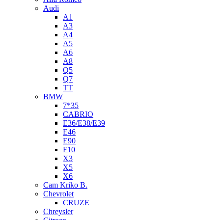
Audi
A1
A3
A4
A5
A6
A8
Q5
Q7
TT
BMW
7*35
CABRIO
E36/E38/E39
E46
E90
F10
X3
X5
X6
Cam Kriko B.
Chevrolet
CRUZE
Chreysler