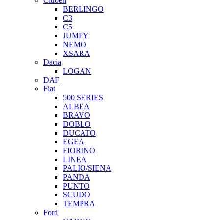
Citroen
BERLINGO
C3
C5
JUMPY
NEMO
XSARA
Dacia
LOGAN
DAF
Fiat
500 SERIES
ALBEA
BRAVO
DOBLO
DUCATO
EGEA
FIORINO
LINEA
PALIO/SIENA
PANDA
PUNTO
SCUDO
TEMPRA
Ford