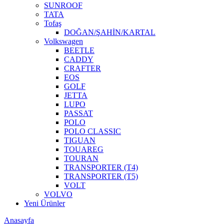
SUNROOF
TATA
Tofaş
DOĞAN/ŞAHİN/KARTAL
Volkswagen
BEETLE
CADDY
CRAFTER
EOS
GOLF
JETTA
LUPO
PASSAT
POLO
POLO CLASSIC
TIGUAN
TOUAREG
TOURAN
TRANSPORTER (T4)
TRANSPORTER (T5)
VOLT
VOLVO
Yeni Ürünler
Anasayfa