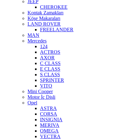
JEEP
CHEROKEE
Kontak Zamakları
Köşe Makaraları
LAND ROVER
FREELANDER
MAN
Mercedes
124
ACTROS
AXOR
C CLASS
E CLASS
S CLASS
SPRINTER
VITO
Mini Cooper
Motor İç Dişli
Opel
ASTRA
CORSA
INSIGNIA
MERIVA
OMEGA
VECTRA