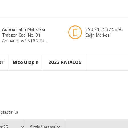
Adres:
Fatih Mahallesi
+90 212 537 58 93
Trabzon Cad. No: 31
Çağrı Merkezi
Arnavutköy/İSTANBUL
er
Bize Ulaşın
2022 KATALOG
ılaştır (0)