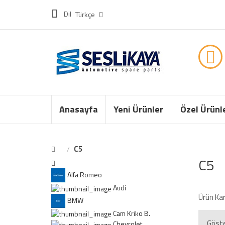
Dil
Türkçe
Anasayfa
Yeni Ürünler
Özel Ürünl
C5
C5
Alfa Romeo
Audi
Ürün Karş
BMW
Cam Kriko B.
Chevrolet