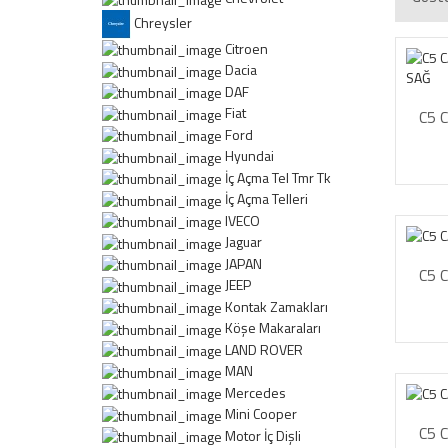
Chreysler
Citroen
Dacia
DAF
Fiat
C5 
Ford
Hyundai
İç Açma Tel Tmr Tk
İç Açma Telleri
IVECO
Jaguar
JAPAN
C5 
JEEP
Kontak Zamakları
Köşe Makaraları
LAND ROVER
MAN
Mercedes
Mini Cooper
C5 
Motor İç Dişli