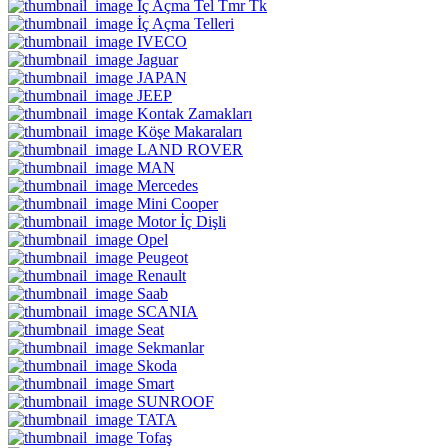
İç Açma Tel Tmr Tk
İç Açma Telleri
IVECO
Jaguar
JAPAN
JEEP
Kontak Zamakları
Köşe Makaraları
LAND ROVER
MAN
Mercedes
Mini Cooper
Motor İç Dişli
Opel
Peugeot
Renault
Saab
SCANIA
Seat
Sekmanlar
Skoda
Smart
SUNROOF
TATA
Tofaş