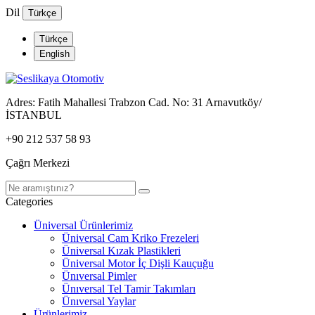
Dil
Türkçe
Türkçe
English
Adres:
Fatih Mahallesi Trabzon Cad. No: 31 Arnavutköy/
İSTANBUL
+90 212 537 58 93
Çağrı Merkezi
Categories
Üniversal Ürünlerimiz
Üniversal Cam Kriko Frezeleri
Üniversal Kızak Plastikleri
Üniversal Motor İç Dişli Kauçuğu
Ünıversal Pimler
Ünıversal Tel Tamir Takımları
Ünıversal Yaylar
Ürünlerimiz