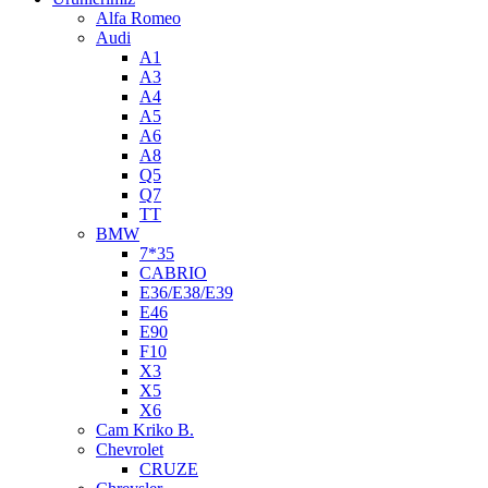
Alfa Romeo
Audi
A1
A3
A4
A5
A6
A8
Q5
Q7
TT
BMW
7*35
CABRIO
E36/E38/E39
E46
E90
F10
X3
X5
X6
Cam Kriko B.
Chevrolet
CRUZE