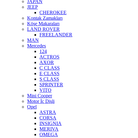
JAPAN
JEEP
CHEROKEE
Kontak Zamakları
Köşe Makaraları
LAND ROVER
FREELANDER
MAN
Mercedes
124
ACTROS
AXOR
C CLASS
E CLASS
S CLASS
SPRINTER
VITO
Mini Cooper
Motor İç Dişli
Opel
ASTRA
CORSA
INSIGNIA
MERIVA
OMEGA