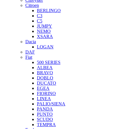
Chreysler
Citroen
BERLINGO
C3
C5
JUMPY
NEMO
XSARA
Dacia
LOGAN
DAF
Fiat
500 SERIES
ALBEA
BRAVO
DOBLO
DUCATO
EGEA
FIORINO
LINEA
PALIO/SIENA
PANDA
PUNTO
SCUDO
TEMPRA