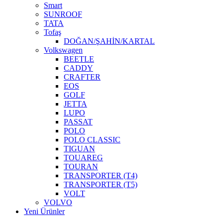
Smart
SUNROOF
TATA
Tofaş
DOĞAN/ŞAHİN/KARTAL
Volkswagen
BEETLE
CADDY
CRAFTER
EOS
GOLF
JETTA
LUPO
PASSAT
POLO
POLO CLASSIC
TIGUAN
TOUAREG
TOURAN
TRANSPORTER (T4)
TRANSPORTER (T5)
VOLT
VOLVO
Yeni Ürünler