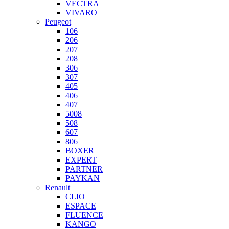
VECTRA
VIVARO
Peugeot
106
206
207
208
306
307
405
406
407
5008
508
607
806
BOXER
EXPERT
PARTNER
PAYKAN
Renault
CLIO
ESPACE
FLUENCE
KANGO