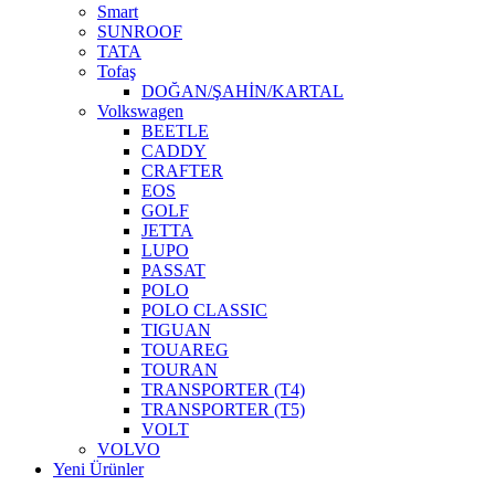
Smart
SUNROOF
TATA
Tofaş
DOĞAN/ŞAHİN/KARTAL
Volkswagen
BEETLE
CADDY
CRAFTER
EOS
GOLF
JETTA
LUPO
PASSAT
POLO
POLO CLASSIC
TIGUAN
TOUAREG
TOURAN
TRANSPORTER (T4)
TRANSPORTER (T5)
VOLT
VOLVO
Yeni Ürünler