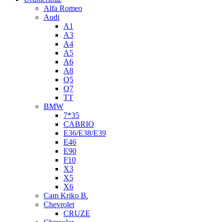
Alfa Romeo
Audi
A1
A3
A4
A5
A6
A8
Q5
Q7
TT
BMW
7*35
CABRIO
E36/E38/E39
E46
E90
F10
X3
X5
X6
Cam Kriko B.
Chevrolet
CRUZE