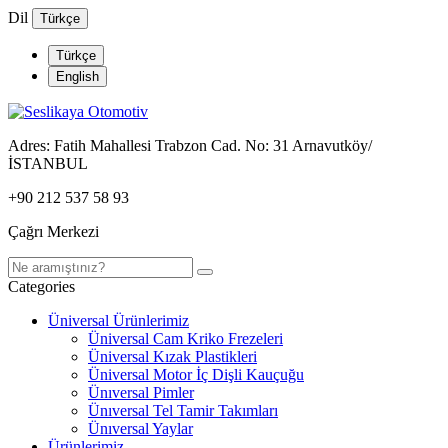
Dil
Türkçe
Türkçe
English
Adres:
Fatih Mahallesi Trabzon Cad. No: 31 Arnavutköy/
İSTANBUL
+90 212 537 58 93
Çağrı Merkezi
Categories
Üniversal Ürünlerimiz
Üniversal Cam Kriko Frezeleri
Üniversal Kızak Plastikleri
Üniversal Motor İç Dişli Kauçuğu
Ünıversal Pimler
Ünıversal Tel Tamir Takımları
Ünıversal Yaylar
Ürünlerimiz