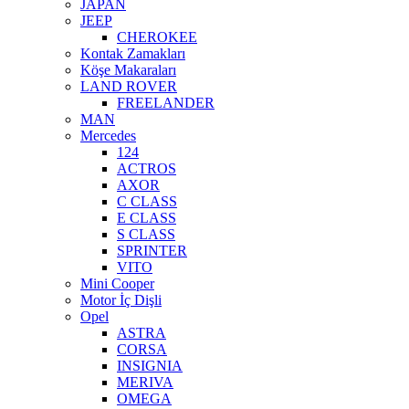
JAPAN
JEEP
CHEROKEE
Kontak Zamakları
Köşe Makaraları
LAND ROVER
FREELANDER
MAN
Mercedes
124
ACTROS
AXOR
C CLASS
E CLASS
S CLASS
SPRINTER
VITO
Mini Cooper
Motor İç Dişli
Opel
ASTRA
CORSA
INSIGNIA
MERIVA
OMEGA