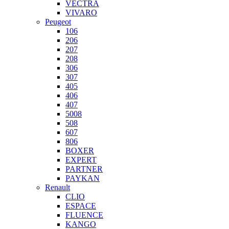
VECTRA
VIVARO
Peugeot
106
206
207
208
306
307
405
406
407
5008
508
607
806
BOXER
EXPERT
PARTNER
PAYKAN
Renault
CLIO
ESPACE
FLUENCE
KANGO