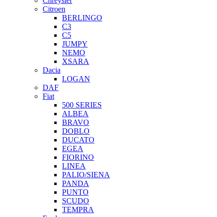
Chreysler
Citroen
BERLINGO
C3
C5
JUMPY
NEMO
XSARA
Dacia
LOGAN
DAF
Fiat
500 SERIES
ALBEA
BRAVO
DOBLO
DUCATO
EGEA
FIORINO
LINEA
PALIO/SIENA
PANDA
PUNTO
SCUDO
TEMPRA