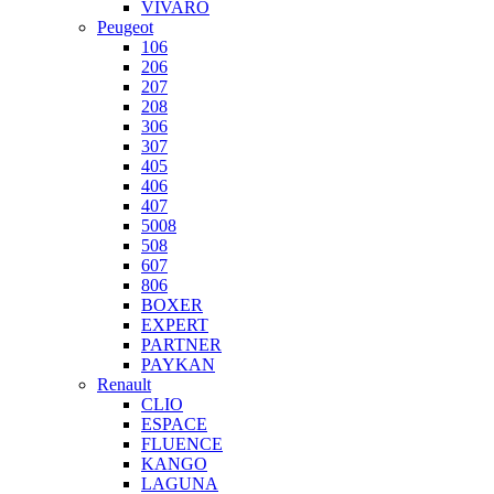
VIVARO
Peugeot
106
206
207
208
306
307
405
406
407
5008
508
607
806
BOXER
EXPERT
PARTNER
PAYKAN
Renault
CLIO
ESPACE
FLUENCE
KANGO
LAGUNA