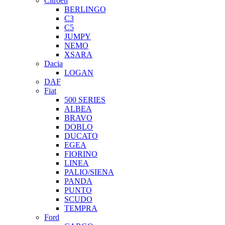
Citroen
BERLINGO
C3
C5
JUMPY
NEMO
XSARA
Dacia
LOGAN
DAF
Fiat
500 SERIES
ALBEA
BRAVO
DOBLO
DUCATO
EGEA
FIORINO
LINEA
PALIO/SIENA
PANDA
PUNTO
SCUDO
TEMPRA
Ford