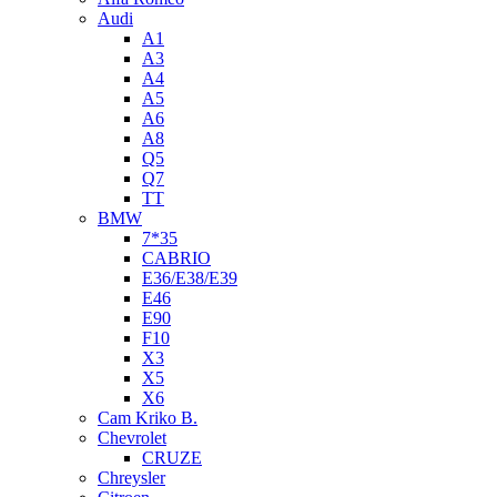
Audi
A1
A3
A4
A5
A6
A8
Q5
Q7
TT
BMW
7*35
CABRIO
E36/E38/E39
E46
E90
F10
X3
X5
X6
Cam Kriko B.
Chevrolet
CRUZE
Chreysler