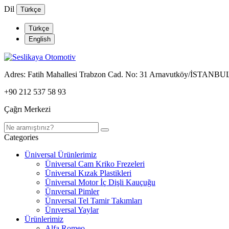
Dil
Türkçe
Türkçe
English
Adres:
Fatih Mahallesi Trabzon Cad. No: 31 Arnavutköy/İSTANBU
+90 212 537 58 93
Çağrı Merkezi
Categories
Üniversal Ürünlerimiz
Üniversal Cam Kriko Frezeleri
Üniversal Kızak Plastikleri
Üniversal Motor İç Dişli Kauçuğu
Ünıversal Pimler
Ünıversal Tel Tamir Takımları
Ünıversal Yaylar
Ürünlerimiz
Alfa Romeo