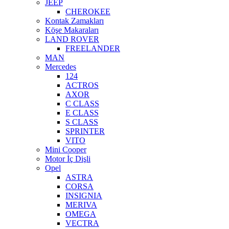
JEEP
CHEROKEE
Kontak Zamakları
Köşe Makaraları
LAND ROVER
FREELANDER
MAN
Mercedes
124
ACTROS
AXOR
C CLASS
E CLASS
S CLASS
SPRINTER
VITO
Mini Cooper
Motor İç Dişli
Opel
ASTRA
CORSA
INSIGNIA
MERIVA
OMEGA
VECTRA