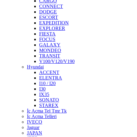
CARGO
CONNECT
DODGE
ESCORT
EXPEDITION
EXPLORER
FIESTA
FOCUS
GALAXY
MONDEO
TRANSIT
V100/V120/V190
Hyundai
ACCENT
ELENTRA
I10 / I20
I30
IX35
SONATO
STAREX
İç Açma Tel Tmr Tk
İç Açma Telleri
IVECO
Jaguar
JAPAN