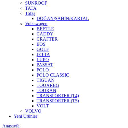
SUNROOF
TATA
Tofaş
DOĞAN/ŞAHİN/KARTAL
Volkswagen
BEETLE
CADDY
CRAFTER
EOS
GOLF
JETTA
LUPO
PASSAT
POLO
POLO CLASSIC
TIGUAN
TOUAREG
TOURAN
TRANSPORTER (T4)
TRANSPORTER (T5)
VOLT
VOLVO
Yeni Ürünler
Anasayfa