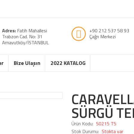
Adres:
Fatih Mahallesi
+90 212 537 58 93
Trabzon Cad. No: 31
Çağrı Merkezi
Arnavutköy/İSTANBUL
er
Bize Ulaşın
2022 KATALOG
CARAVELL
SÜRGÜ TE
Ürün Kodu:
S0215 T5
Stok Durumu:
Stokta var