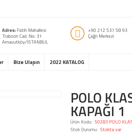
Adres:
Fatih Mahallesi
+90 212 537 58 93
Trabzon Cad. No: 31
Çağrı Merkezi
Arnavutköy/İSTANBUL
er
Bize Ulaşın
2022 KATALOG
POLO KLA
KAPAĞI 1
Ürün Kodu:
S0283 POLO KLA
Stok Durumu:
Stokta var